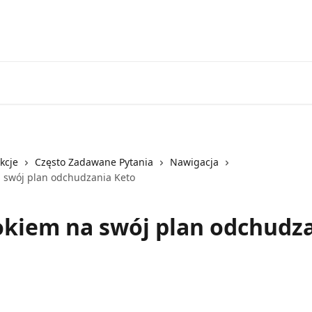
Zdobądź swój plan keto TUTAJ!
Zaloguj się
kcje
Często Zadawane Pytania
Nawigacja
 swój plan odchudzania Keto
okiem na swój plan odchudz