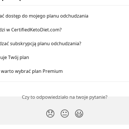
kać dostęp do mojego planu odchudzania
dzi w CertifiedKetoDiet.com?
ądzać subskrypcją planu odchudzania?
uje Twój plan
 warto wybrać plan Premium
Czy to odpowiedziało na twoje pytanie?
😞
😐
😃