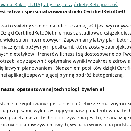
wana! Kliknij TUTAJ, aby rozpocząć dietę Keto już dziś!
est łatwa i spersonalizowana dzięki CertifiedKetoDiet!
wa to świetny sposób na odchudzanie, jeśli jest wykonywa
Dzięki CertifiedKetoDiet nie musisz studiować książek diete
ć wielu stron internetowych. Zapewniamy łatwy plan keton
smacznymi, pożywnymi posiłkami, które zostały zaprojekto
ych dietetyków i trenerów fitness i są dostosowane do Two
otrzeb, aby zapewnić optymalne wyniki w zakresie zdrowia i
się łatwym planowaniem i śledzeniem posiłków dzięki Certifi
ej aplikacji zapewniającej płynną podróż ketogeniczną.
z naszej opatentowanej technologii żywienia!
stanie przygotowany specjalnie dla Ciebie ze smacznymi i ł
iu przepisami, wykorzystującymi naszą opatentowaną tech
wną zaletą naszej technologii żywienia jest to, że analizuje
 różnych planów żywieniowych, wyciąga wnioski na podstaw