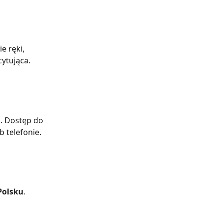
e ręki, 
ytująca. 
J
. Dostęp do 
telefonie. 
Polsku
.