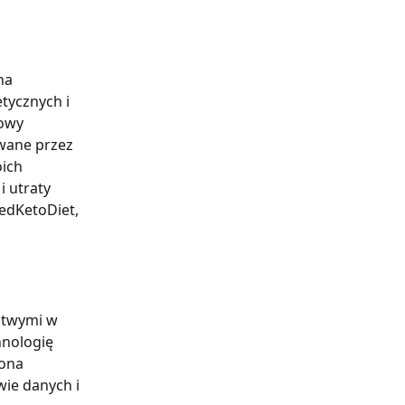
na 
tycznych i 
owy 
wane przez 
ich 
 utraty 
edKetoDiet, 
atwymi w 
nologię 
 ona 
ie danych i 