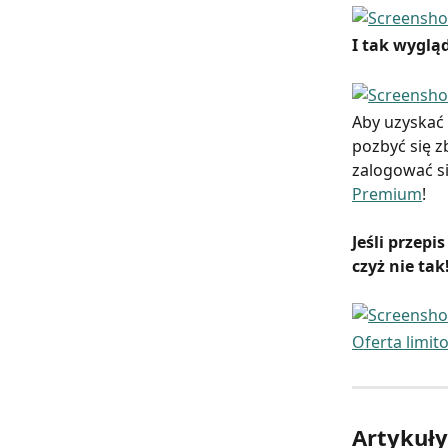
I tak wyglą
Aby uzyskać 
pozbyć się 
zalogować si
Premium
!
Jeśli przep
czyż nie tak
Oferta limito
Artykuł