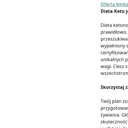
Oferta limito
Dieta Keto j
Dieta ketono
prawidłowo. 
przeszukiwa
wypełniony 
certyfikowan
unikalnych p
wagi. Ciesz 
wszechstronn
Skorzystaj 
Twój plan zo
przygotowan
żywienia. Głó
skuteczność