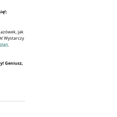
ię!:
azówek, jak 
m
! Wystarczy 
plan 
y! Geniusz, 