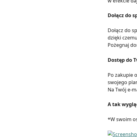
w efekcie da
Dołącz do sp
Dołącz do sp
dzięki czemu
Pożegnaj dom
Dostęp do T
Po zakupie o
swojego plan
Na Twój e-ma
A tak wyglą
*W swoim os