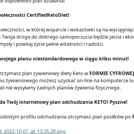
je odpowiedni plan działania!
ołeczności CertifiedKetoDiet!
ołeczności, w której wsparcie i wskazówki są na wyciągnięci
 Twoja droga do dobrego samopoczucia będzie jasna i eksc
ysły i powitaj życie pełne witalności i radości.
wojego planu niestandardowego w ciągu kilku minut!
trzymasz plan żywieniowy diety Keto w 
FORMIE CYFROWE
u żywieniowego możesz uzyskać on-line na komputerze lub 
il nie wysyłamy żadnych planów żywienia fizycznego.
da Twój internetowy plan odchudzania KETO! Pyszne!
obistym profilu odchudzania otrzymasz plan posiłków po 