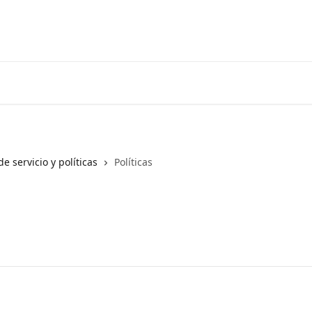
¡Obtén tu plan Keto AQUÍ!
Iniciar 
e servicio y políticas
Políticas