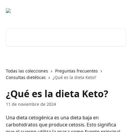
Ir al contenido principal
Buscar artículos...
Todas las colecciones
Preguntas frecuentes
Consultas dietéticas
¿Qué es la dieta Keto?
¿Qué es la dieta Keto?
11 de noviembre de 2024
Una dieta cetogénica es una dieta baja en 
carbohidratos que produce cetosis. Esto significa 
que el cuerpo utiliza la grasa como fuente principal 