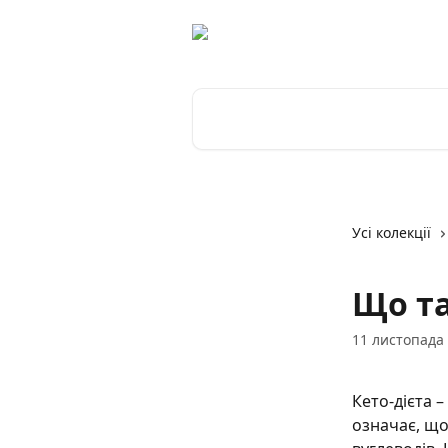
Перейти до основного контенту
Пошук статей...
Усі колекції
Що та
11 листопада 
Кето-дієта –
означає, що