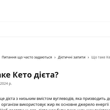
Отримайте план Кето ТУТ!
Вхід
З
Питання що часто задаються
Дієтичні запити
Що таке Ке
ке Кето дієта?
2024 р.
 це дієта з низьким вмістом вуглеводів, яка призводить до
 організм використовує жир як основне джерело енергії 