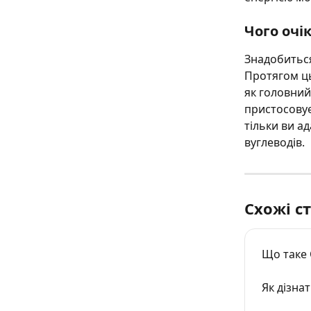
Чого очік
Знадобиться
Протягом ць
як головний 
пристосовує
тільки ви а
вуглеводів.
Схожі ст
Що таке 
Як дізнат