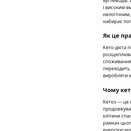
вуглеводів.
і високим в
нелогічним,
набирає поп
Як це пр
Кето-дієта 
розщеплюват
споживання 
переходить 
виробляти к
Чому ке
Кетоз — це 
продовжуват
клітини спал
рамках цьог
енергією мо