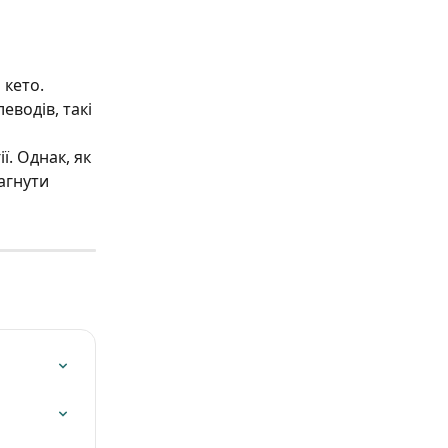
кето. 
водів, такі 
. Однак, як 
агнути 