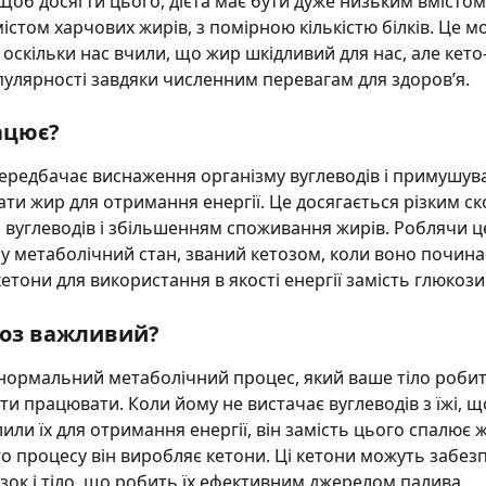
 Щоб досягти цього, дієта має бути дуже низьким вмістом
містом харчових жирів, з помірною кількістю білків. Це м
 оскільки нас вчили, що жир шкідливий для нас, але кето-
улярності завдяки численним перевагам для здоров’я.
ацює?
передбачає виснаження організму вуглеводів і примушув
и жир для отримання енергії. Це досягається різким с
вуглеводів і збільшенням споживання жирів. Роблячи це
у метаболічний стан, званий кетозом, коли воно почина
етони для використання в якості енергії замість глюкози
тоз важливий?
нормальний метаболічний процес, який ваше тіло робит
и працювати. Коли йому не вистачає вуглеводів з їжі, щ
или їх для отримання енергії, він замість цього спалює ж
о процесу він виробляє кетони. Ці кетони можуть забез
зок і тіло, що робить їх ефективним джерелом палива.