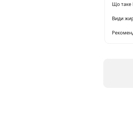
Що таке 
Види жир
Рекоменд