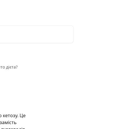
в'яжіться з нами
Українська
то дієта?
 кетозу. Це 
замість 