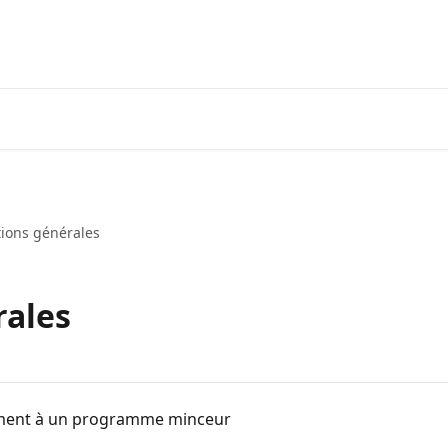
Obtenez votre plan Keto ICI !
Connexi
ions générales
rales
ent à un programme minceur